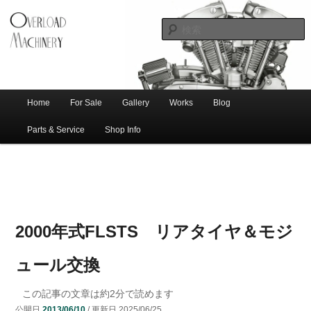
ショベル・アイアンスポーツ・エボビッグツイン＆スポーツスターなどを取
新潟のハー
り扱う中古ハーレー専門店。整備・修理・カスタムまで一貫対応します。
レー中古車
専門店 オー
バーロード
Home
For Sale
Gallery
Works
Blog
メ
サ
メ
マシナリー
イ
Parts & Service
Shop Info
ン
イ
ブ
メ
ニ
ン
コ
ュ
ー
コ
ン
2000年式FLSTS リアタイヤ＆モジ
ン
テ
ュール交換
テ
ン
この記事の文章は約
2
分で読めます
公開日
2013/06/10
/ 更新日
2025/06/25