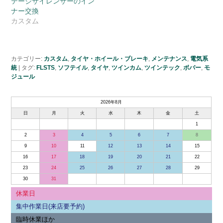
テージサイレンサーのイン
ナー交換
カスタム
カテゴリー:
カスタム
,
タイヤ・ホイール・ブレーキ
,
メンテナンス
,
電気系
統
|
タグ:
FLSTS
,
ソフテイル
,
タイヤ
,
ツインカム
,
ツインテック
,
ボバー
,
モ
ジュール
2026年8月
日
月
火
水
木
金
土
1
2
3
4
5
6
7
8
9
10
11
12
13
14
15
16
17
18
19
20
21
22
23
24
25
26
27
28
29
30
31
休業日
集中作業日(来店要予約)
臨時休業ほか