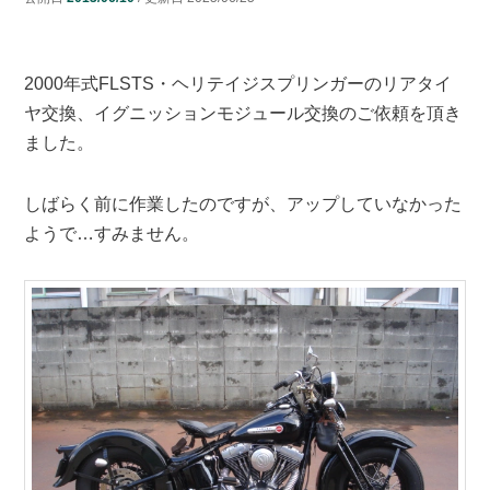
ン
ツ
2000年式FLSTS・ヘリテイジスプリンガーのリアタイ
ツ
へ
ヤ交換、イグニッションモジュール交換のご依頼を頂き
ました。
へ
移
移
動
しばらく前に作業したのですが、アップしていなかった
ようで…すみません。
動