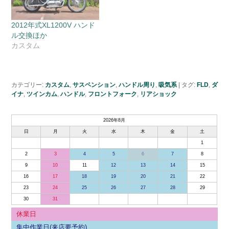
2012年式XL1200V ハンド
ル交換ほか
カスタム
カテゴリー:
カスタム
,
サスペンション
,
ハンドル周り
,
吸気系
|
タグ:
FLD
,
ダ
イナ
,
ツインカム
,
ハンドル
,
フロントフォーク
,
リアショック
2026年8月
日
月
火
水
木
金
土
1
2
3
4
5
6
7
8
9
10
11
12
13
14
15
16
17
18
19
20
21
22
23
24
25
26
27
28
29
30
31
休業日
集中作業日(来店要予約)