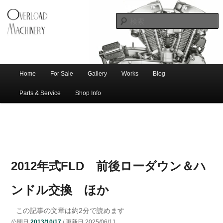
ショベル・アイアンスポーツ・エボビッグツイン＆スポーツスターなどを取
新潟のハー
り扱う中古ハーレー専門店。整備・修理・カスタムまで一貫対応します。
レー中古車
専門店 オー
バーロード
Home
For Sale
Gallery
Works
Blog
メ
サ
メ
マシナリー
イ
Parts & Service
Shop Info
ン
イ
ブ
メ
ニ
ン
コ
ュ
ー
コ
ン
2012年式FLD 前後ローダウン＆ハ
ン
テ
ンドル交換 ほか
テ
ン
この記事の文章は約
2
分で読めます
公開日
2013/10/17
/ 更新日
2025/06/11