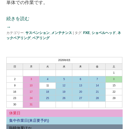
単体での作業です。
続きを読む
→
カテゴリー:
サスペンション
,
メンテナンス
|
タグ:
FXE
,
ショベルヘッド
,
ネ
ックベアリング
,
ベアリング
2026年8月
日
月
火
水
木
金
土
1
2
3
4
5
6
7
8
9
10
11
12
13
14
15
16
17
18
19
20
21
22
23
24
25
26
27
28
29
30
31
休業日
集中作業日(来店要予約)
臨時休業ほか