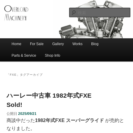
ショベル・アイアンスポーツ・エボビッグツイン＆スポーツスターなどを取
新潟のハー
り扱う中古ハーレー専門店。整備・修理・カスタムまで一貫対応します。
レー中古車
専門店 オー
バーロード
Home
For Sale
Gallery
Works
Blog
メ
サ
メ
マシナリー
イ
Parts & Service
Shop Info
ン
イ
ブ
メ
「
FXE
」タグアーカイブ
ニ
ン
コ
ュ
ー
コ
ン
ハーレー中古車 1982年式FXE
Sold!
ン
テ
公開日
2025/09/21
商談中だった
1982年式FXE
スーパーグライド
が売約と
テ
ン
なりました。