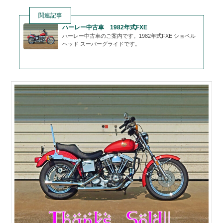
ン
ツ
関連記事
ハーレー中古車 1982年式FXE
ハーレー中古車のご案内です。1982年式FXE ショベル
ツ
へ
ヘッド スーパーグライドです。
へ
移
移
動
動