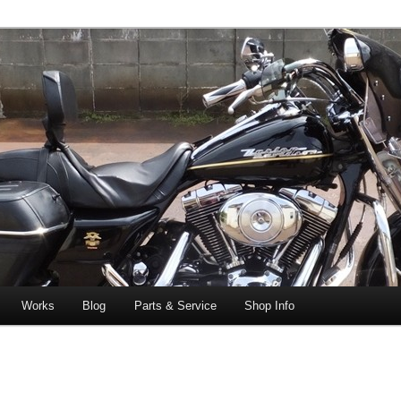
エボビッグツイン＆スポーツスターなどを取り扱う中古ハーレー専門
ー中古車専門店 オーバーロードマ
一貫対応します。
Works
Blog
Parts & Service
Shop Info