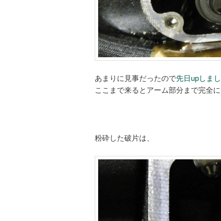
あまりに見事だったので
先日upしま
ここまで来るとアーム部分まで完全に
粉砕した破片は、