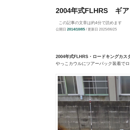
ニ
ュ
2004年式FLHRS 
コ
ン
ー
この記事の文章は約
4
分で読めます
ン
テ
公開日
2014/10/05
/ 更新日
2025/06/25
テ
ン
ン
ツ
2004年式FLHRS・ロードキングカス
やっこカウルにツアーパック装着でロ
ツ
へ
へ
移
移
動
動