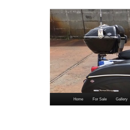
ショベル・アイアンスポーツ・
新潟のハーレ
店。整備・修理・カスタムまで
シナリー
Home
For Sale
Gallery
メ
サ
メ
イ
イ
ブ
ン
メ
ン
コ